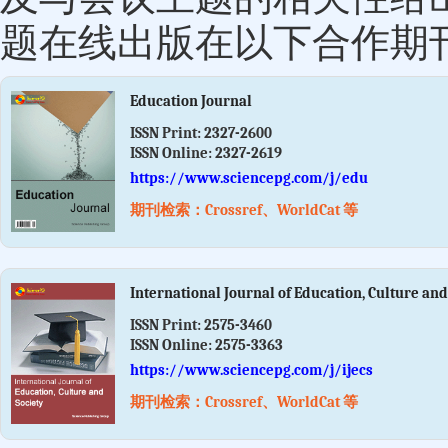
题在线出版在以下合作期
Education Journal
ISSN Print:
2327-2600
ISSN Online:
2327-2619
https://www.sciencepg.com/j/edu
期刊检索：Crossref、WorldCat 等
International Journal of Education, Culture and
ISSN Print:
2575-3460
ISSN Online:
2575-3363
https://www.sciencepg.com/j/ijecs
期刊检索：Crossref、WorldCat 等